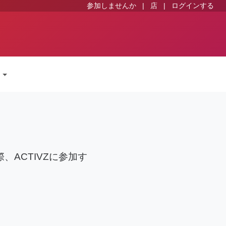
参加しませんか
|
店
|
ログインする
語
、ACTIVZに参加す