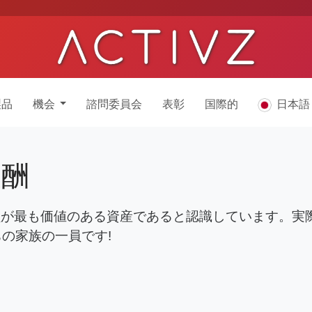
製品
機会
諮問委員会
表彰
国際的
日本
報酬
業員が最も価値のある資産であると認識しています。実際
の家族の一員です!