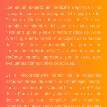
Joe es un experto en medicina deportiva y ha
trabajado como neurocirujano del equipo de los
Pittsburgh Steelers durante más de 20 años.
También es miembro del Comité de NFL Head,
Neck and Spine, y es el director médico de World
Wrestling Entertainment. A principios de la década
de 1990, Joe co-desarrolló la prueba de
conmoción cerebral ImPACT, la única herramienta
estándar mundial aprobada por la FDA para
evaluar las conmociones cerebrales.
Es el vicepresidente senior de la Academia
Estadounidense de Medicina Antienvejecimiento.
Joe es miembro del National Fitness y del Salón
de la Fama Lou Holtz y sigue siendo un atleta
dedicado, ya que completó ocho triatlones
Ironman, incluidos cinco campeonatos mundiales