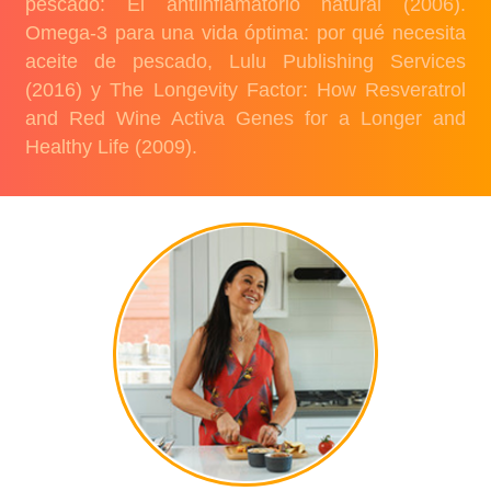
pescado: El antiinflamatorio natural (2006).
Omega-3 para una vida óptima: por qué necesita
aceite de pescado, Lulu Publishing Services
(2016) y The Longevity Factor: How Resveratrol
and Red Wine Activa Genes for a Longer and
Healthy Life (2009).