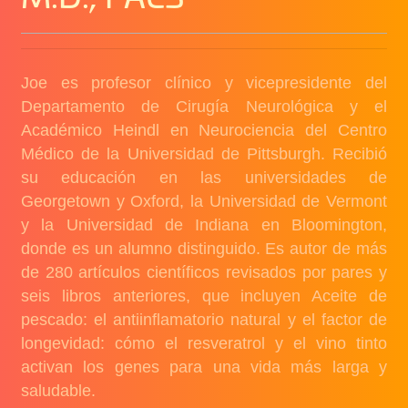
Joe es profesor clínico y vicepresidente del
Departamento de Cirugía Neurológica y el
Académico Heindl en Neurociencia del Centro
Médico de la Universidad de Pittsburgh. Recibió
su educación en las universidades de
Georgetown y Oxford, la Universidad de Vermont
y la Universidad de Indiana en Bloomington,
donde es un alumno distinguido. Es autor de más
de 280 artículos científicos revisados ​​por pares y
seis libros anteriores, que incluyen Aceite de
pescado: el antiinflamatorio natural y el factor de
longevidad: cómo el resveratrol y el vino tinto
activan los genes para una vida más larga y
saludable.