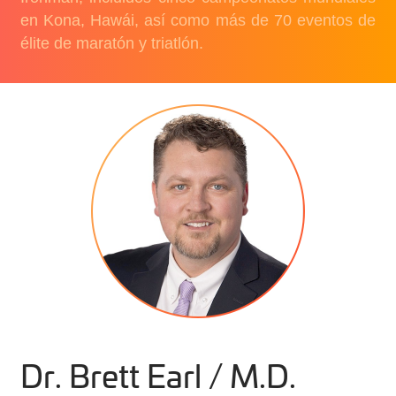
en Kona, Hawái, así como más de 70 eventos de
élite de maratón y triatlón.
Dr. Brett Earl / M.D.