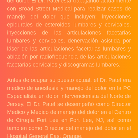
del dolor. El Dr. Patel está trabajando actualmente
con Broad Street Medical para realizar casos de
manejo del dolor que incluyen: inyecciones
epidurales de esteroides lumbares y cervicales,
inyecciones de las articulaciones facetarias
lumbares y cervicales, denervación asistida por
láser de las articulaciones facetarias lumbares y
ablación por radiofrecuencia de las articulaciones
facetarias cervicales y discogramas lumbares.
Antes de ocupar su puesto actual, el Dr. Patel era
médico de anestesia y manejo del dolor en la PC
Especialista en dolor intervencionista del Norte de
Jersey. El Dr. Patel se desempeñó como Director
Médico y Médico de manejo del dolor en el Centro
de Cirugía Fort Lee en Fort Lee, NJ, así como
también como Director del manejo del dolor en el
Hospital General East Orange.