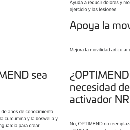
Ayuda a reducir dolores y mol
ejercicio y las lesiones.
Apoya la mov
Mejora la movilidad articular y
IMEND sea
¿OPTIMEND r
necesidad d
activador N
s de años de conocimiento
la curcumina y la boswelia y
No, OPTIMEND no reemplaza
nguardia para crear