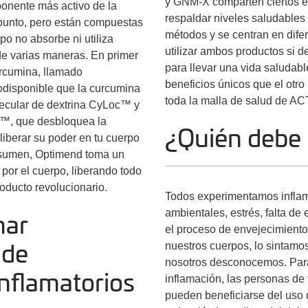
y GNM-X comparten ciertos efe
onente más activo de la
respaldar niveles saludables
 punto, pero están compuestas
métodos y se centran en dife
o no absorbe ni utiliza
utilizar ambos productos si d
de varias maneras. En primer
para llevar una vida saludabl
urcumina, llamado
beneficios únicos que el otro 
iodisponible que la curcumina
toda la malla de salud de AC
lecular de dextrina CyLoc™ y
y™, que desbloquea la
¿Quién debe 
liberar su poder en tu cuerpo
esumen, Optimend toma un
 por el cuerpo, liberando todo
roducto revolucionario.
Todos experimentamos inflama
ambientales, estrés, falta de 
mar
el proceso de envejecimiento
nuestros cuerpos, lo sintamo
 de
nosotros desconocemos. Para 
nflamatorios
inflamación, las personas de 
pueden beneficiarse del us